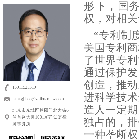
形下，国
权，对相关
“专利制
美国专利商
了世界专利
通过保护发
创造，推动
13911525319
进科学技术
huangjibao@zhihuanlaw.com
造人一定期
北京市东城区朝阳门北大街6
号首创大厦1001A室 知寰律
独占的，排
师事务所
一种垄断权