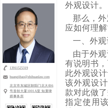
外观设计。
那么，外
应如何理解
一、外观
由于外观
有说明书，
13911525319
此外观设计
huangjibao@zhihuanlaw.com
该外观设计
北京市东城区朝阳门北大街6
款对此做了
号首创大厦1001A室 知寰律
师事务所
指定使用